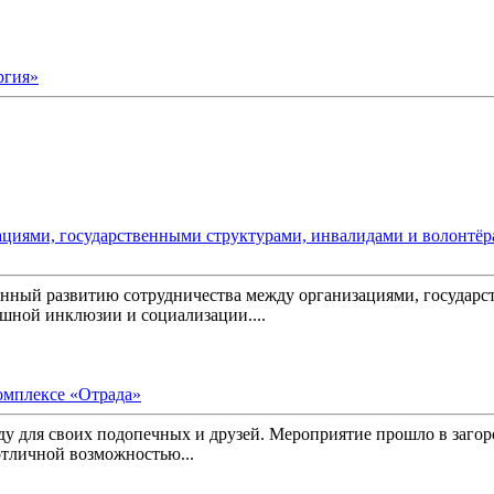
ргия»
циями, государственными структурами, инвалидами и волонтёр
ённый развитию сотрудничества между организациями, государ
шной инклюзии и социализации....
омплексе «Отрада»
ду для своих подопечных и друзей. Мероприятие прошло в заго
отличной возможностью...