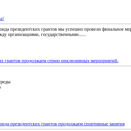
а!
онда президентских грантов мы успешно провели финальное ме
у организациями, государственными......
их грантов продолжаем серию инклюзивных мероприятий.
среды
в
онда президентских грантов продолжаем спортивные занятия