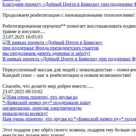
Благодаря проекту «Добрый Центр в Брянске» при поддержке Ф
Продолжаем реабилитацию с инновационными технологиями!
Роботизированная перчатка** помогает восстанавливать подв
травме и инсульте....
23.07.2025 16:05:03
В рамках проекта «Добрый Центр в Брянске» при поддержке Фо
Перкуссионный массаж для людей с инвалидностью – помогаем 
Каждый сеанс – шаг к реабилитации и новым возможностям!
Спасибо, что делаете мир добрее вместе......
23.07.2025 09:10:02
Нам очень приятно, что друзья из *«Брянский немец ру»* под
Этот подарок уже обрёл своего хозяина, подарив ему больше с
вместе мы делаем мир лучше!