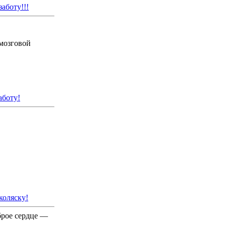
аботу!!!
-мозговой
аботу!
коляску!
брое сердце —