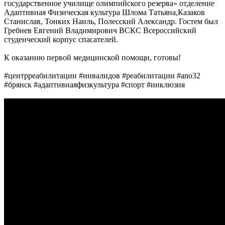
государственное училище олимпийского резерва» отделение
Адаптивная Физическая культура Шлома Татьяна,Казаков
Станислав, Тонких Наиль, Полесский Александр. Гостем был
Гребнев Евгений Владимирович ВСКС Всероссийский
студенческий корпус спасателей.
К оказанию первой медицинской помощи, готовы!
#центрреабилитации #инвалидов #реабилитации #ano32
#брянск #адаптивнаяфизкультура #спорт #инклюзия