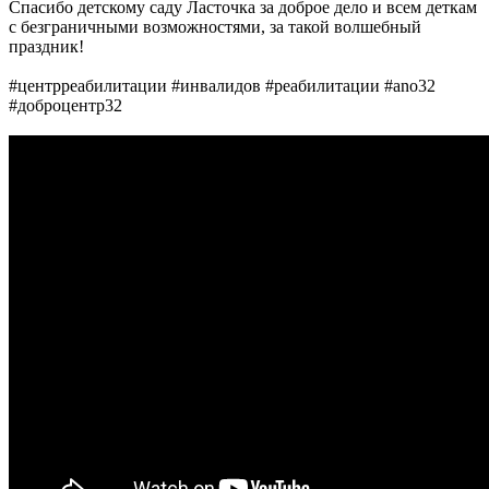
Спасибо детскому саду Ласточка за доброе дело и всем деткам
с безграничными возможностями, за такой волшебный
праздник!
#центрреабилитации #инвалидов #реабилитации #ano32
#доброцентр32