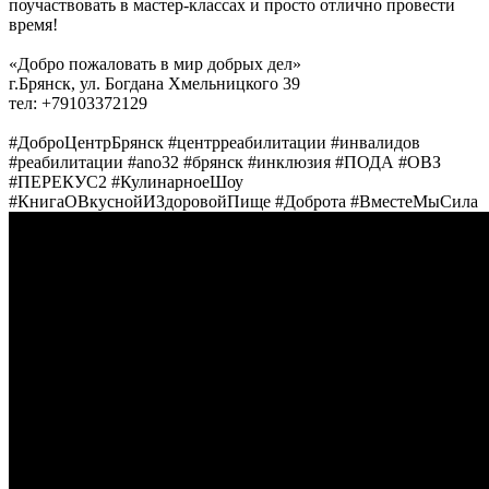
поучаствовать в мастер-классах и просто отлично провести
время!
«Добро пожаловать в мир добрых дел»
г.Брянск, ул. Богдана Хмельницкого 39
тел: +79103372129
#ДоброЦентрБрянск #центрреабилитации #инвалидов
#реабилитации #ano32 #брянск #инклюзия #ПОДА #ОВЗ
#ПЕРЕКУС2 #КулинарноеШоу
#КнигаОВкуснойИЗдоровойПище #Доброта #ВместеМыСила