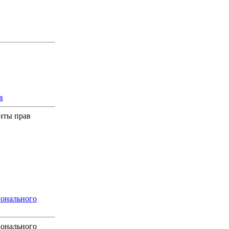
в
иты прав
ионального
ионального