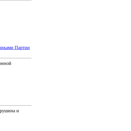
нниками Партии
ронной
врушина и