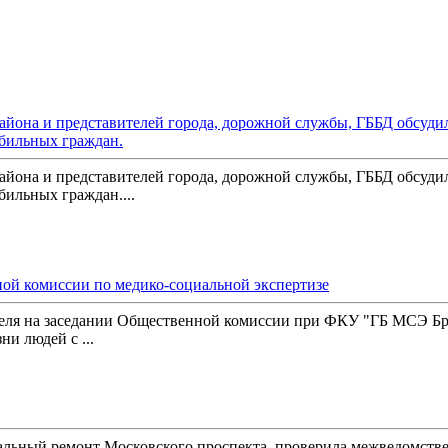
айона и представителей города, дорожной службы, ГББД обсуди
бильных граждан.
айона и представителей города, дорожной службы, ГББД обсуди
ильных граждан....
ной комиссии по медико-социальной экспертизе
теля на заседании Общественной комиссии при ФКУ "ГБ МСЭ Б
и людей с ...
альный ремонт Московского проспекта, проверила межведомстве