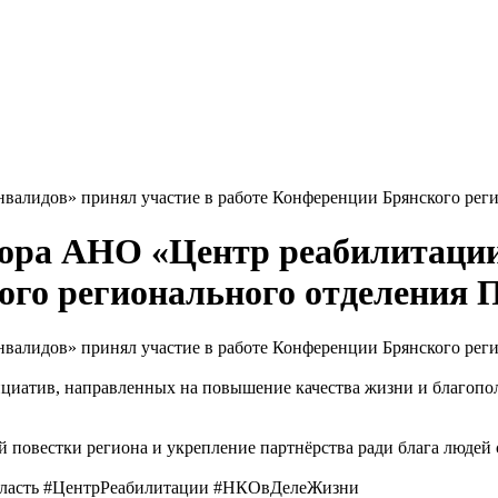
нвалидов» принял участие в работе Конференции Брянского рег
тора АНО «Центр реабилитации
ого регионального отделения 
нвалидов» принял участие в работе Конференции Брянского рег
циатив, направленных на повышение качества жизни и благопол
й повестки региона и укрепление партнёрства ради блага людей
бласть #ЦентрРеабилитации #НКОвДелеЖизни