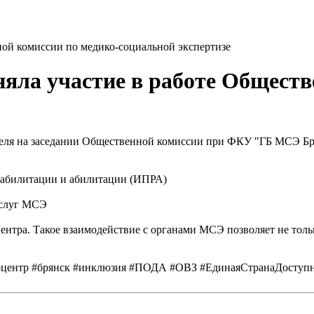
ной комиссии по медико-социальной экспертизе
яла участие в работе Обществ
еля на заседании Общественной комиссии при ФКУ "ГБ МСЭ Бря
еабилитации и абилитации (ИПРА)
услуг МСЭ
нтра. Такое взаимодействие с органами МСЭ позволяет не толь
роцентр #брянск #инклюзия #ПОДА #ОВЗ #ЕдинаяСтранаДоступ