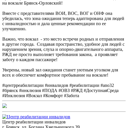
на вокзале Брянск-Орловский!
Вместе с представителями ВОИ, ВОС, ВОГ и ОНФ она
убедилась, что зона ожидания теперь адаптирована для людей
с инвалидностью и дала ценные рекомендации по ее
улучшению.
Важно, что вокзал - это место встречи родных и отправления
в другие города. Создавая пространство, удобное для людей с
нарушением зрения, слуха и опорно-двигательного аппарата,
РЖД не просто выполняет требования закона, а проявляет
заботу о каждом пассажире!
Уверены, новый зал ожидания станет уютным уголком для
всех и обеспечит комфортное пребывание на вокзале!
#центрреабилитации #инвалидов #реабилитации #ano32
#брянск #инклюзия #ПОДА #ОВЗ #РЖД #ДоступнаяСреда
#Инклюзия #Вокзал #Комфорт #Забота
Центр реабилитации инвалидов
г. Брянск, ул. Богдана Хмельницкого 39