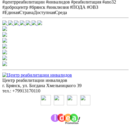
#центрреабилитации #инвалидов #реабилитация #ano32
#доброцентр #брянск #инклюзия #ПОДА #ОВЗ
#ЕдинаяСтранаДоступнаяСреда
Центр реабилитации инвалидов
г. Брянск, ул. Богдана Хмельницкого 39
тел.: +79913170110